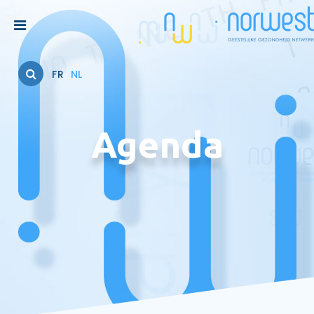
FR
NL
Agenda