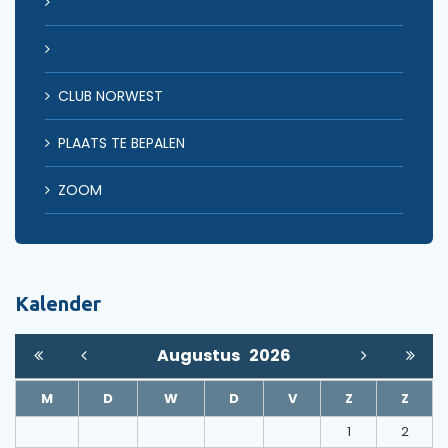
CLUB NORWEST
PLAATS TE BEPALEN
ZOOM
Kalender
Augustus
2026
M
D
W
D
V
Z
Z
1
2