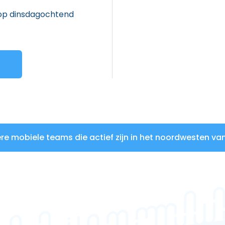
op dinsdagochtend
e mobiele teams die actief zijn in het noordwesten van