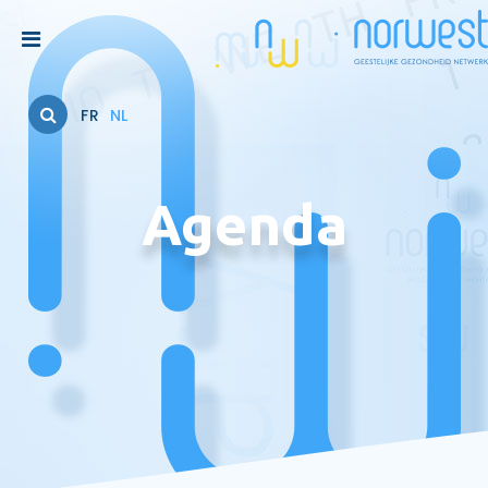
FR
NL
Agenda