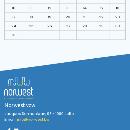
10
11
12
13
14
15
16
17
18
19
20
21
22
23
24
25
26
27
28
29
30
31
Norwest vzw
Jacques Sermonlaan, 93 - 1090 Jette
Email :
info@norwest.be