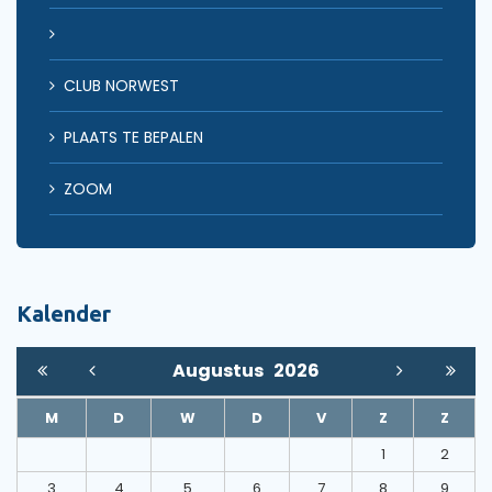
CLUB NORWEST
PLAATS TE BEPALEN
ZOOM
Kalender
Augustus
2026
M
D
W
D
V
Z
Z
1
2
3
4
5
6
7
8
9