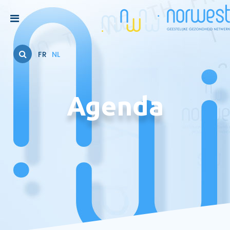
FR
NL
Agenda