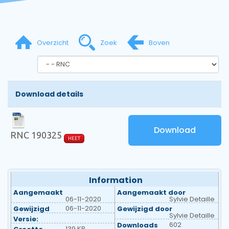
Overzicht
Zoek
Boven
Download details
Download
RNC 190325
HEET
Information
Aangemaakt
Aangemaakt door
06-11-2020
Sylvie Detaille
06-11-2020
Gewijzigd
Gewijzigd door
Sylvie Detaille
Versie:
602
Downloads
139 KB