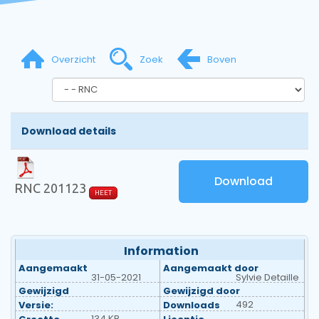
Overzicht
Zoek
Boven
Download details
Download
RNC 201123
HEET
Information
Aangemaakt
Aangemaakt door
31-05-2021
Sylvie Detaille
Gewijzigd
Gewijzigd door
492
Versie:
Downloads
134 KB