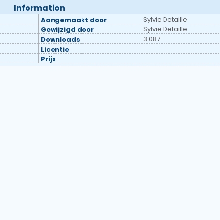
Information
Sylvie Detaille
Aangemaakt door
Sylvie Detaille
Gewijzigd door
3.087
Downloads
Licentie
Prijs