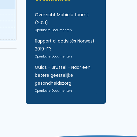
Overzicht Mobiele teams
(2021)
Openbare Documenten
Rapport d' activités Norwest
2019-FR
Openbare Documenten
Guids - Brussel - Naar een
betere geestelijke
gezondheidszorg
Openbare Documenten