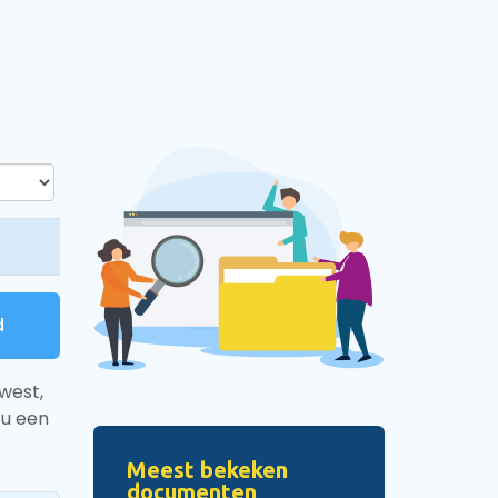
d
west,
 u een
Meest bekeken
documenten