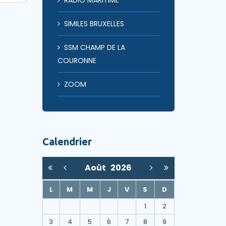
RADIO MARITIME
SIMILES BRUXELLES
SSM CHAMP DE LA
COURONNE
ZOOM
Calendrier
Août
2026
L
M
M
J
V
S
D
1
2
3
4
5
6
7
8
9