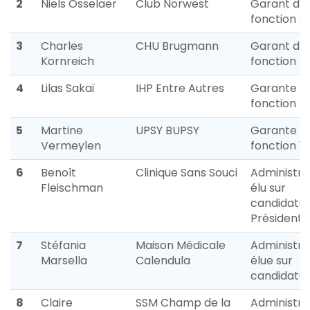
2
Niels Osselaer
Club Norwest
Garant de
fonction 3
3
Charles
CHU Brugmann
Garant de
Kornreich
fonction 4
4
Lilas Sakaï
IHP Entre Autres
Garante d
fonction 5
5
Martine
UPSY BUPSY
Garante d
Vermeylen
fonction 1
6
Benoît
Clinique Sans Souci
Administra
Fleischman
élu sur
candidatur
Président
7
Stéfania
Maison Médicale
Administra
Marsella
Calendula
élue sur
candidatu
8
Claire
SSM Champ de la
Administra