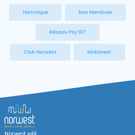
Historique
Nos Membres
Réseau Psy 107
Club Norwest
Mobiwest
Norwest asbl