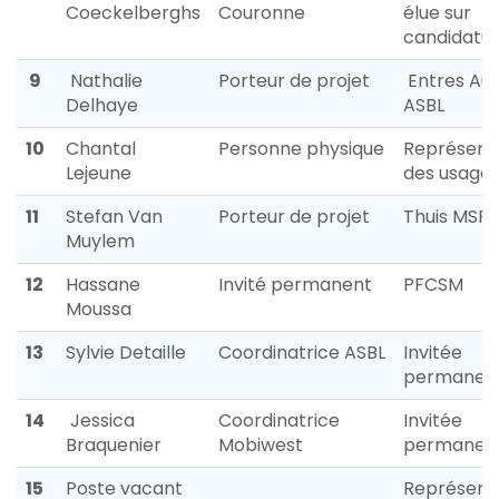
Coeckelberghs
Couronne
élue sur
candidatu
9
Nathalie
Porteur de projet
Entres Aut
Delhaye
ASBL
10
Chantal
Personne physique
Représent
Lejeune
des usager
11
Stefan Van
Porteur de projet
Thuis MSP
Muylem
12
Hassane
Invité permanent
PFCSM
Moussa
13
Sylvie Detaille
Coordinatrice ASBL
Invitée
permanen
14
Jessica
Coordinatrice
Invitée
Braquenier
Mobiwest
permanen
15
Poste vacant
Représent