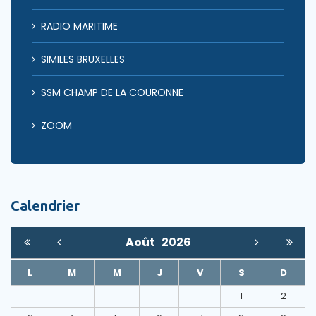
RADIO MARITIME
SIMILES BRUXELLES
SSM CHAMP DE LA COURONNE
ZOOM
Calendrier
Août
2026
L
M
M
J
V
S
D
1
2