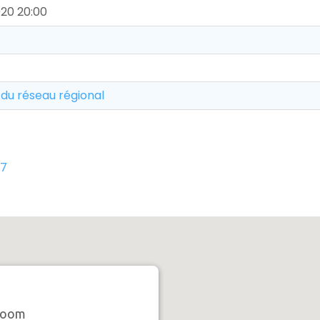
20 20:00
 du réseau régional
07
oom