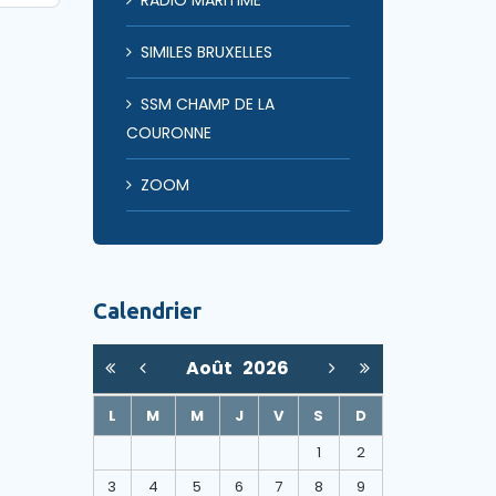
RADIO MARITIME
SIMILES BRUXELLES
SSM CHAMP DE LA
COURONNE
ZOOM
Calendrier
Août
2026
L
M
M
J
V
S
D
1
2
3
4
5
6
7
8
9