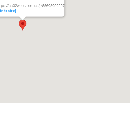
ttps://us02web.zoom.us/j/85695909007
tinéraire]