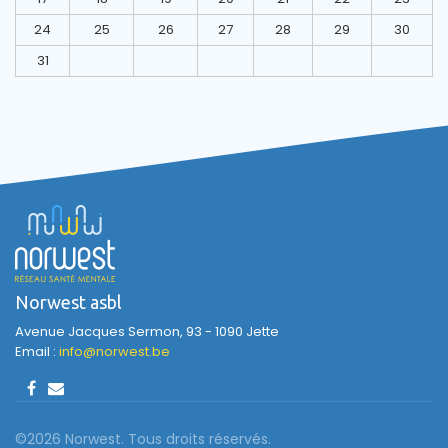
24
25
26
27
28
29
30
31
Norwest asbl
Avenue Jacques Sermon, 93 - 1090 Jette
Email :
info@norwest.be
©2026 Norwest. Tous droits réservés.