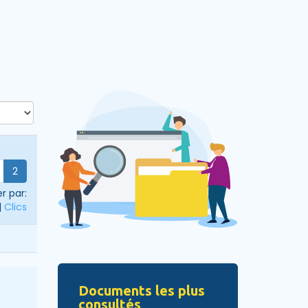
2
er par:
|
Clics
Documents les plus
consultés