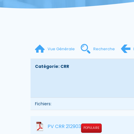
Vue Générale
Recherche
Catégorie: CRR
Fichiers:
PV CRR 212903
POPULAIRE