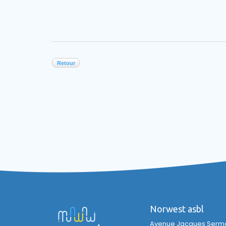
Retour
Norwest asbl
Avenue Jacques Sermon