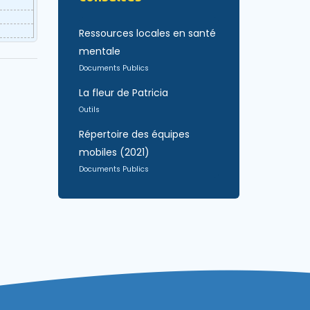
Ressources locales en santé
mentale
Documents Publics
La fleur de Patricia
Outils
Répertoire des équipes
mobiles (2021)
Documents Publics