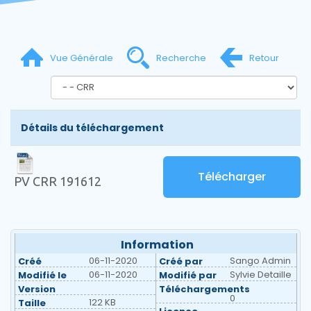
Vue Générale
Recherche
Retour
Détails du téléchargement
Télécharger
PV CRR 191612
Information
06-11-2020
Sango Admin
Créé
Créé par
06-11-2020
Sylvie Detaille
Modifié le
Modifié par
Version
Téléchargements
0
122 KB
Taille