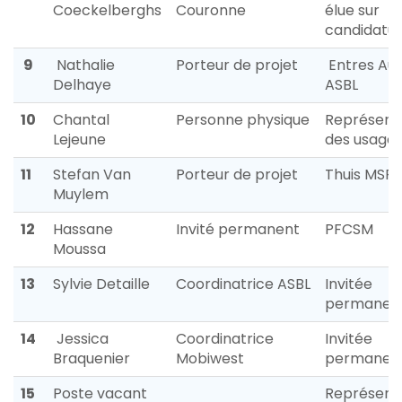
Coeckelberghs
Couronne
élue sur
candidatu
9
Nathalie
Porteur de projet
Entres Aut
Delhaye
ASBL
10
Chantal
Personne physique
Représent
Lejeune
des usager
11
Stefan Van
Porteur de projet
Thuis MSP
Muylem
12
Hassane
Invité permanent
PFCSM
Moussa
13
Sylvie Detaille
Coordinatrice ASBL
Invitée
permanen
14
Jessica
Coordinatrice
Invitée
Braquenier
Mobiwest
permanen
15
Poste vacant
Représent