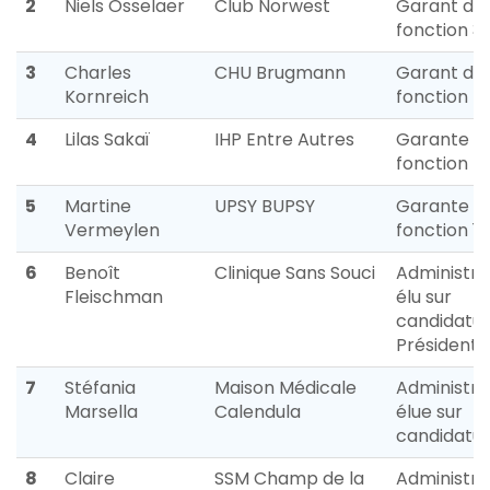
2
Niels Osselaer
Club Norwest
Garant de
fonction 3
3
Charles
CHU Brugmann
Garant de
Kornreich
fonction 4
4
Lilas Sakaï
IHP Entre Autres
Garante d
fonction 5
5
Martine
UPSY BUPSY
Garante d
Vermeylen
fonction 1
6
Benoît
Clinique Sans Souci
Administra
Fleischman
élu sur
candidatur
Président
7
Stéfania
Maison Médicale
Administra
Marsella
Calendula
élue sur
candidatu
8
Claire
SSM Champ de la
Administra