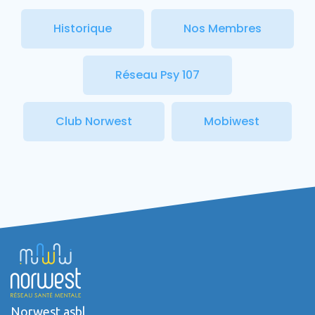
Historique
Nos Membres
Réseau Psy 107
Club Norwest
Mobiwest
Norwest asbl